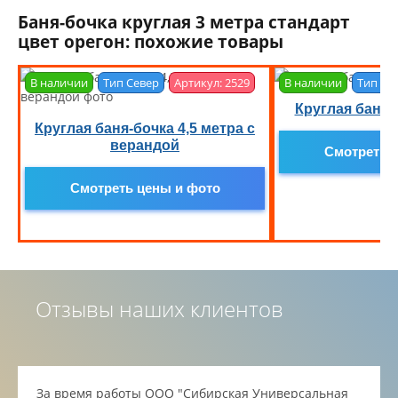
Баня-бочка круглая 3 метра стандарт
цвет орегон: похожие товары
В наличии
Тип Север
Артикул: 2529
В наличии
Тип Се
Круглая баня-
Круглая баня-бочка 4,5 метра с
верандой
Смотреть 
Смотреть цены и фото
Отзывы наших клиентов
За время работы ООО "Сибирская Универсальная